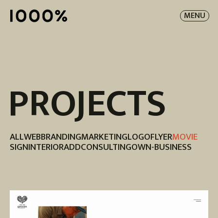
MENU
PROJECTS
ALL
WEB
BRANDING
MARKETING
LOGO
FLYER
MOVIE
SIGN
INTERIOR
ADD
CONSULTING
OWN-BUSINESS